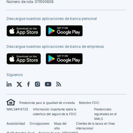
Número de ruta: 011500858
Descargue nuestras aplicaciones de banca personal
Descargue nuestras aplicaciones de banca de empresas
Síguenos
LinkedIn
Twitter
Facebook
Instagram
YouTube
Blog
Prestamista para la igualdad de vivienda
Miembro FDIC
NMLS#414726
Información importante sobre la
Prestamistas
cobertura del seguro de la FDIC
registrados en el
NMLS
Accesibilidad
Divulgaciones
Mapa del
Clientes de la banca en línea
sitio
internacional
© Washington Trust
Número de ruta: 011500858