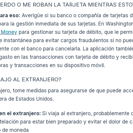
IERDO O ME ROBAN LA TARJETA MIENTRAS ESTO
ara eso:
Averigüe si su banco o compañía de tarjetas d
para la gestión inmediata de sus tarjetas. En Washingto
i Money
para gestionar su tarjeta de débito, que le permi
l e instantánea para evitar cargos fraudulentos si no pu
te con el banco para cancelarla. La aplicación tambié
gasto en las transacciones con tarjeta de débito y recibi
as y transacciones en su dispositivo móvil.
IAJO AL EXTRANJERO?
ranjero, tome medidas para asegurarse de que puede ac
era de Estados Unidos.
en el extranjero:
Si viaja al extranjero, probablemente
telación para estar bien preparado y evitar el dolor de
o de moneda