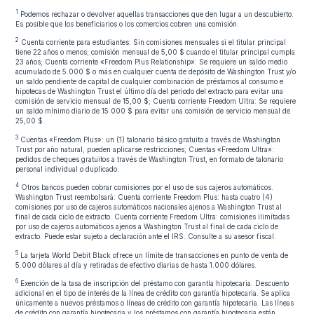
1
Podemos rechazar o devolver aquellas transacciones que den lugar a un descubierto.
Es posible que los beneficiarios o los comercios cobren una comisión.
2
Cuenta corriente para estudiantes: Sin comisiones mensuales si el titular principal
tiene 22 años o menos; comisión mensual de 5,00 $ cuando el titular principal cumpla
23 años; Cuenta corriente «Freedom Plus Relationship»: Se requiere un saldo medio
acumulado de 5.000 $ o más en cualquier cuenta de depósito de Washington Trust y/o
un saldo pendiente de capital de cualquier combinación de préstamos al consumo e
hipotecas de Washington Trust el último día del periodo del extracto para evitar una
comisión de servicio mensual de 15,00 $; Cuenta corriente Freedom Ultra: Se requiere
un saldo mínimo diario de 15 000 $ para evitar una comisión de servicio mensual de
25,00 $.
3
Cuentas «Freedom Plus»: un (1) talonario básico gratuito a través de Washington
Trust por año natural; pueden aplicarse restricciones; Cuentas «Freedom Ultra»:
pedidos de cheques gratuitos a través de Washington Trust, en formato de talonario
personal individual o duplicado.
4
Otros bancos pueden cobrar comisiones por el uso de sus cajeros automáticos.
Washington Trust reembolsará: Cuenta corriente Freedom Plus: hasta cuatro (4)
comisiones por uso de cajeros automáticos nacionales ajenos a Washington Trust al
final de cada ciclo de extracto. Cuenta corriente Freedom Ultra: comisiones ilimitadas
por uso de cajeros automáticos ajenos a Washington Trust al final de cada ciclo de
extracto. Puede estar sujeto a declaración ante el IRS. Consulte a su asesor fiscal.
5
La tarjeta World Debit Black ofrece un límite de transacciones en punto de venta de
5.000 dólares al día y retiradas de efectivo diarias de hasta 1.000 dólares.
6
Exención de la tasa de inscripción del préstamo con garantía hipotecaria. Descuento
adicional en el tipo de interés de la línea de crédito con garantía hipotecaria. Se aplica
únicamente a nuevos préstamos o líneas de crédito con garantía hipotecaria. Las líneas
de crédito con garantía hipotecaria y los préstamos con garantía hipotecaria están