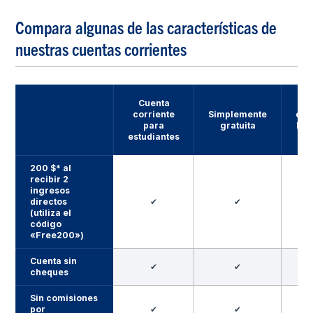
Compara algunas de las características de
nuestras cuentas corrientes
Cuenta
Cu
corriente
Simplemente
cor
para
gratuita
Fr
estudiantes
F
200 $* al
recibir 2
ingresos
directos
✔
✔
(utiliza el
código
«Free200»)
Cuenta sin
✔
✔
cheques
Sin comisiones
por
✔
✔