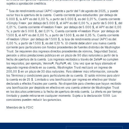
sujetos a aprobación crediticia.
*
Tasa de rendimiento anual (APY) vigente a partir del 1 de agosto de 2025, y puede
variar tras la apertura de la cuenta. Cuenta corriente para estudiantes: por debajo de
5.000 $, la APY es del 0,00 %; a partir de 5.000 $, es del 0,01 %; Cuenta corriente
«Simply Free»: por debajo de 5.000 $, el APY es del 0,00 %; a partir de 5.000 $, del
0,01 %; Cuenta corriente «Freedom Free»: por debajo de 5.000 $, el APY es del 0,00
%; a partir de 5.000 $, del 0,01 %; Cuenta corriente «Freedom Plus»: por debajo de
1.500 $, el APY es del 0,00 %; a partir de 1.500 $, es del 0,05 %; Cuenta corriente
«Freedom Ultra»: por debajo de 1.500 $, la tasa de rendimiento anual (APY) es del
0,00 %; a partir de 1.500 $, es del 0,10 %. El cliente debe abrir una nueva cuenta
corriente para particulares con fondos procedentes de fuentes distintas de Washington
Trust. Se requieren dos ingresos directos procedentes de nómina, Seguridad Social,
pensión u otras prestaciones públicas en un plazo de 90 días naturales a partir de la
fecha de apertura de la cuenta. Los ingresos recibidos a través de Zelle® no cumplen
los requisitos; por ejemplo, Venmo®, PayPal®, etc. Una vez que se haya abonado el
segundo ingreso directo en su cuenta, Washington Trust realizará un ingreso de
200,00 $ en un plazo de 30 días naturales. Para obtener más información, consulte
los Términos y condiciones para particulares de su cuenta. El saldo mínimo para abrir
la cuenta es de 25 $. Limitado a una bonificación por ingreso en efectivo por titular
declarado a efectos fiscales por cuenta. No disponible para clientes que hayan recibido
una bonificación por depósito en efectivo en una cuenta anterior de Washington Trust
en los dos años anteriores a la fecha de apertura de esta cuenta. La oferta es por tiempo
limitado y puede retirarse en cualquier momento. Sujeta a la declaración 1099. Las
comisiones pueden reducir las ganancias.
Miembro de la FDIC