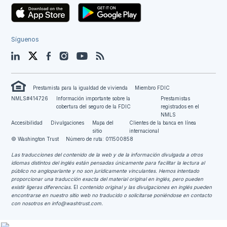
Síguenos
LinkedIn
Twitter
Facebook
Instagram
YouTube
Blog
Prestamista para la igualdad de vivienda
Miembro FDIC
NMLS#414726
Información importante sobre la
Prestamistas
cobertura del seguro de la FDIC
registrados en el
NMLS
Accesibilidad
Divulgaciones
Mapa del
Clientes de la banca en línea
sitio
internacional
© Washington Trust
Número de ruta: 011500858
Las traducciones del contenido de la web y de la información divulgada a otros
idiomas distintos del inglés están pensadas únicamente para facilitar la lectura al
público no angloparlante y no son jurídicamente vinculantes.
Hemos intentado
proporcionar una traducción exacta del material original en inglés, pero pueden
existir ligeras diferencias.
El
contenido original y las divulgaciones en inglés pueden
encontrarse en nuestro sitio web no traducido o solicitarse poniéndose en contacto
con nosotros en
info@washtrust.com
.