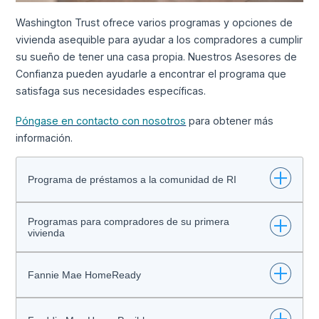
Washington Trust ofrece varios programas y opciones de
vivienda asequible para ayudar a los compradores a cumplir
su sueño de tener una casa propia. Nuestros Asesores de
Confianza pueden ayudarle a encontrar el programa que
satisfaga sus necesidades específicas.
Póngase en contacto con nosotros
para obtener más
información.
Programa de préstamos a la comunidad de RI
Programas para compradores de su primera
El Programa de Préstamos Comunitarios de RI de
vivienda
Washington Trust ofrece varias opciones para ayudarle a
hacer realidad su sueño de ser propietario de una vivienda.
Tenemos una variedad de programas de préstamos
Fannie Mae HomeReady
Ver opciones del programa
diseñados para ayudar a los compradores de vivienda por
primera vez a pagar la casa de sus sueños, y Washington
La hipoteca HomeReady permite incluir en la hipoteca a