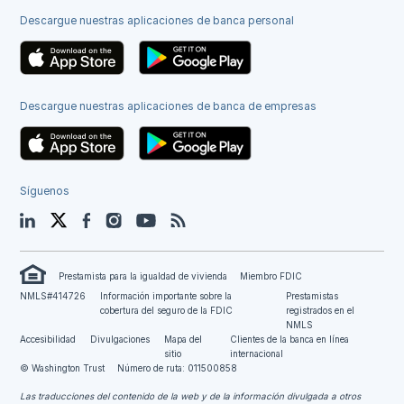
Descargue nuestras aplicaciones de banca personal
Descargue nuestras aplicaciones de banca de empresas
Síguenos
LinkedIn
Twitter
Facebook
Instagram
YouTube
Blog
Prestamista para la igualdad de vivienda
Miembro FDIC
NMLS#414726
Información importante sobre la
Prestamistas
cobertura del seguro de la FDIC
registrados en el
NMLS
Accesibilidad
Divulgaciones
Mapa del
Clientes de la banca en línea
sitio
internacional
© Washington Trust
Número de ruta: 011500858
Las traducciones del contenido de la web y de la información divulgada a otros