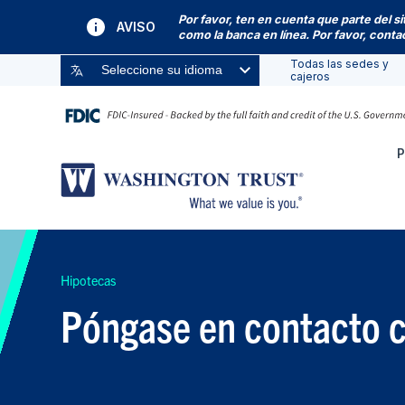
Por favor, ten en cuenta que parte del s
AVISO
como la banca en línea. Por favor, cont
Todas las sedes y
Seleccione su idioma
cajeros
P
Hipotecas
Póngase en contacto c