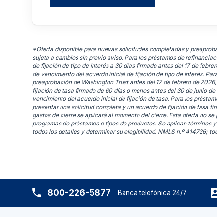
*Oferta disponible para nuevas solicitudes completadas y preaprobac
sujeta a cambios sin previo aviso. Para los préstamos de refinanciac
de fijación de tipo de interés a 30 días firmado antes del 17 de febr
de vencimiento del acuerdo inicial de fijación de tipo de interés. P
preaprobación de Washington Trust antes del 17 de febrero de 2026
fijación de tasa firmado de 60 días o menos antes del 30 de junio d
vencimiento del acuerdo inicial de fijación de tasa. Para los prést
presentar una solicitud completa y un acuerdo de fijación de tasa fi
gastos de cierre se aplicará al momento del cierre. Esta oferta no s
programas de préstamos o tipos de productos. Se aplican términos y
todos los detalles y determinar su elegibilidad. NMLS n.º 414726; tod
800-226-5877
Banca telefónica 24/7