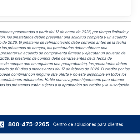
iones presentadas a partir del 12 de enero de 2026, por tiempo limitado y
ión, los prestatarios deben presentar una solicitud completa y un acuerdo
ero de 2026. El préstamo de refinanciación debe cerrarse antes de la fecha
ara los préstamos de compra, los prestatarios deben obtener una
, presentar un acuerdo de compraventa firmado y ejecutar un acuerdo de
e 2026. El préstamo de compra debe cerrarse antes de la fecha de
amos de compra que no requieren una preaprobación, los prestatarios deben
rmado de 60 días o menos antes del 17 de febrero de 2026. El crédito por los
e puede combinar con ninguna otra oferta y no está disponible en todos los
 condiciones adicionales. Hable con su agente hipotecario para obtener
os los préstamos están sujetos a la aprobación del crédito y la suscripción.
800-475-2265
Centro de soluciones para clientes