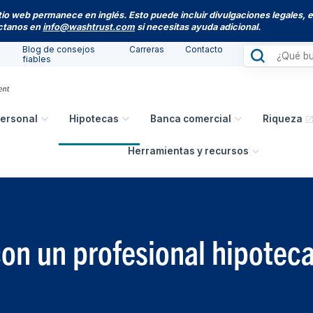
itio web permanece en inglés. Esto puede incluir divulgaciones legales, 
actanos en
info@washtrust.com
si necesitas ayuda adicional.
Blog de consejos
Carreras
Contacto
fiables
ersonal
Hipotecas
Banca comercial
Riqueza
Herramientas y recursos
on un profesional hipoteca