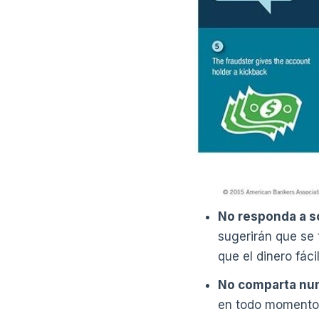
No responda a so
sugerirán que se 
que el dinero fáci
No comparta nun
en todo momento. 