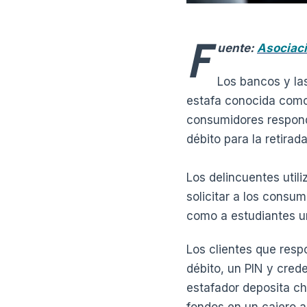
F
uente:
Asociac
Los bancos y la
estafa conocida como 
consumidores responde
débito para la retira
Los delincuentes util
solicitar a los consu
como a estudiantes uni
Los clientes que resp
débito, un PIN y crede
estafador deposita ch