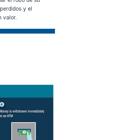
ar el robo de su
 perdidos y el
 valor.