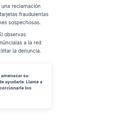
r una reclamación
tarjetas fraudulentas
ones sospechosas.
i observas
núncialas a la red
litar la denuncia.
a amenazar su
e ayudarle. Llame a
orcionarle los