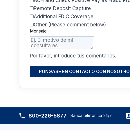
ACH and Check Positive Pay as Fraud Pro
Remote Deposit Capture
Additional FDIC Coverage
Other (Please comment below)
Mensaje
Por favor, introduce tus comentarios.
PÓNGASE EN CONTACTO CON NOSOTRO
800-226-5877
Banca telefónica 24/7