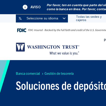
Por favor, ten en cuenta que parte del s
AVISO
como la banca en línea. Por favor, cont
Todas las sedes y
Seleccione su idioma
cajeros
P
Banca comercial
Gestión de tesorería
Soluciones de depósit