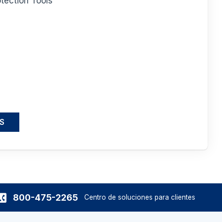
tection Tools
S
800-475-2265
Centro de soluciones para clientes