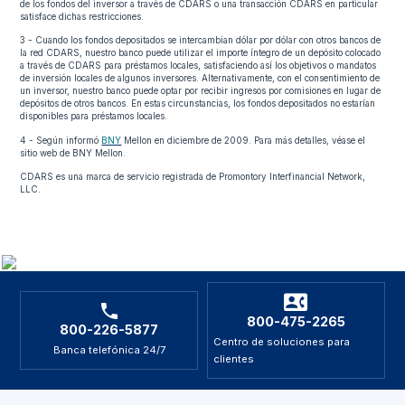
de los fondos del inversor a través de CDARS o una transacción CDARS en particular
satisface dichas restricciones.
seguro de la FDIC.
3 - Cuando los fondos depositados se intercambian dólar por dólar con otros bancos de
la red CDARS, nuestro banco puede utilizar el importe íntegro de un depósito colocado
a través de CDARS para préstamos locales, satisfaciendo así los objetivos o mandatos
de inversión locales de algunos inversores. Alternativamente, con el consentimiento de
un inversor, nuestro banco puede optar por recibir ingresos por comisiones en lugar de
depósitos de otros bancos. En estas circunstancias, los fondos depositados no estarían
disponibles para préstamos locales.
4 - Según informó
BNY
Mellon en diciembre de 2009. Para más detalles, véase el
sitio web de BNY Mellon
.
CDARS es una marca de servicio registrada de Promontory Interfinancial Network,
LLC.
800-475-2265
800-226-5877
Centro de soluciones para
Banca telefónica 24/7
clientes