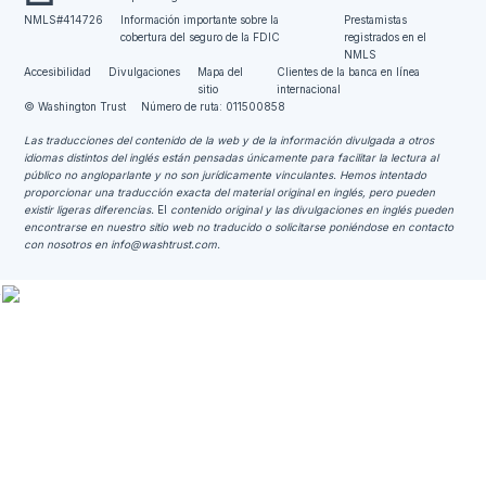
NMLS#414726
Información importante sobre la
Prestamistas
cobertura del seguro de la FDIC
registrados en el
NMLS
Accesibilidad
Divulgaciones
Mapa del
Clientes de la banca en línea
sitio
internacional
© Washington Trust
Número de ruta: 011500858
Las traducciones del contenido de la web y de la información divulgada a otros
idiomas distintos del inglés están pensadas únicamente para facilitar la lectura al
público no angloparlante y no son jurídicamente vinculantes.
Hemos intentado
proporcionar una traducción exacta del material original en inglés, pero pueden
existir ligeras diferencias.
El
contenido original y las divulgaciones en inglés pueden
encontrarse en nuestro sitio web no traducido o solicitarse poniéndose en contacto
con nosotros en
info@washtrust.com
.