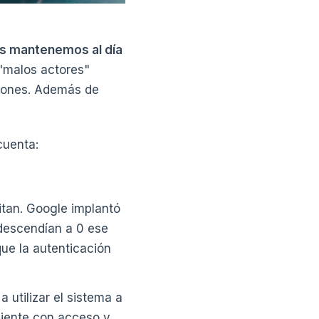
nos mantenemos al día
 "malos actores"
ciones. Además de
cuenta:
itan. Google implantó
 descendían a 0 ese
ue la autenticación
a utilizar el sistema a
diente con acceso y