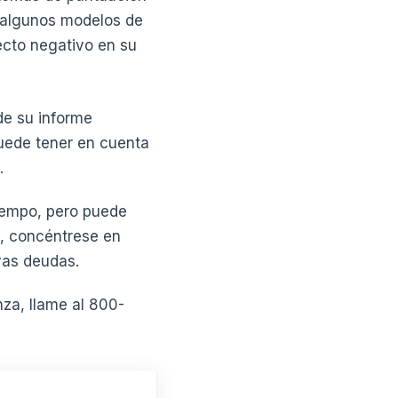
n algunos modelos de
ecto negativo en su
de su informe
puede tener en cuenta
.
tiempo, pero puede
s, concéntrese en
vas deudas.
za, llame al 800-