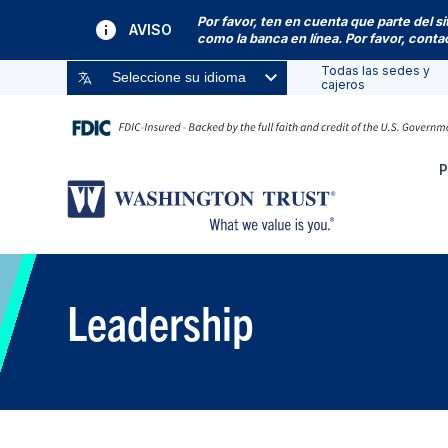
Por favor, ten en cuenta que parte del s
AVISO
como la banca en línea. Por favor, cont
Todas las sedes y
Seleccione su idioma
cajeros
P
Leadership