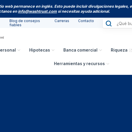
itio web permanece en inglés. Esto puede incluir divulgaciones legales, 
actanos en
info@washtrust.com
si necesitas ayuda adicional.
Blog de consejos
Carreras
Contacto
fiables
ersonal
Hipotecas
Banca comercial
Riqueza
Herramientas y recursos