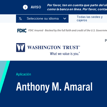
Por favor, ten en cuenta que parte del s
AVISO
como la banca en línea. Por favor, cont
Todas las sedes y
Seleccione su idioma
cajeros
P
Aplicación
Anthony M. Amaral