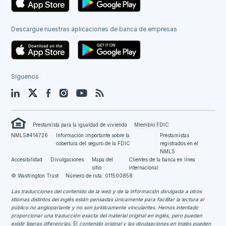
Descargue nuestras aplicaciones de banca de empresas
Síguenos
LinkedIn
Twitter
Facebook
Instagram
YouTube
Blog
Prestamista para la igualdad de vivienda
Miembro FDIC
NMLS#414726
Información importante sobre la
Prestamistas
cobertura del seguro de la FDIC
registrados en el
NMLS
Accesibilidad
Divulgaciones
Mapa del
Clientes de la banca en línea
sitio
internacional
© Washington Trust
Número de ruta: 011500858
Las traducciones del contenido de la web y de la información divulgada a otros
idiomas distintos del inglés están pensadas únicamente para facilitar la lectura al
público no angloparlante y no son jurídicamente vinculantes.
Hemos intentado
proporcionar una traducción exacta del material original en inglés, pero pueden
existir ligeras diferencias.
El
contenido original y las divulgaciones en inglés pueden