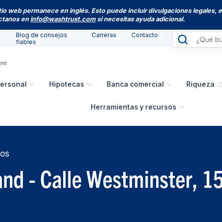
itio web permanece en inglés. Esto puede incluir divulgaciones legales, 
actanos en
info@washtrust.com
si necesitas ayuda adicional.
Blog de consejos
Carreras
Contacto
fiables
ersonal
Hipotecas
Banca comercial
Riqueza
Herramientas y recursos
cos
and - Calle Westminster, 