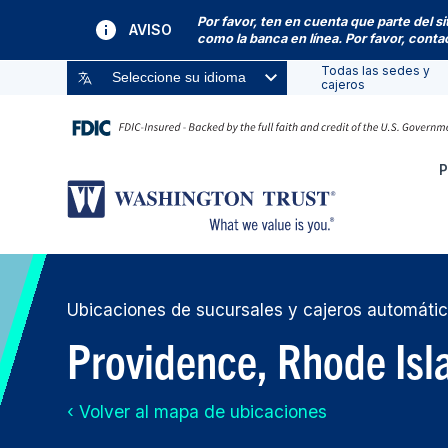
Por favor, ten en cuenta que parte del s
AVISO
como la banca en línea. Por favor, cont
Todas las sedes y
Seleccione su idioma
cajeros
P
Ubicaciones de sucursales y cajeros automáti
Providence, Rhode Isl
‹ Volver al mapa de ubicaciones