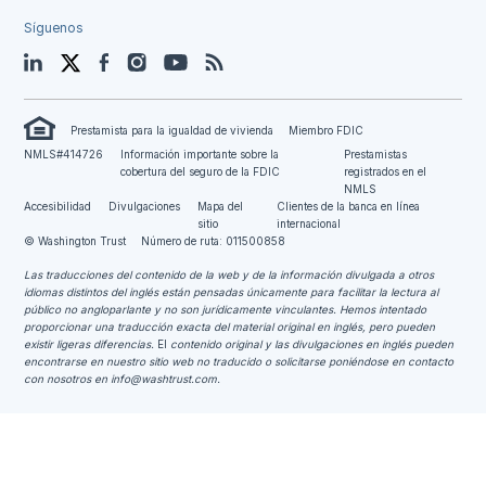
Síguenos
LinkedIn
Twitter
Facebook
Instagram
YouTube
Blog
Prestamista para la igualdad de vivienda
Miembro FDIC
NMLS#414726
Información importante sobre la
Prestamistas
cobertura del seguro de la FDIC
registrados en el
NMLS
Accesibilidad
Divulgaciones
Mapa del
Clientes de la banca en línea
sitio
internacional
© Washington Trust
Número de ruta: 011500858
Las traducciones del contenido de la web y de la información divulgada a otros
idiomas distintos del inglés están pensadas únicamente para facilitar la lectura al
público no angloparlante y no son jurídicamente vinculantes.
Hemos intentado
proporcionar una traducción exacta del material original en inglés, pero pueden
existir ligeras diferencias.
El
contenido original y las divulgaciones en inglés pueden
encontrarse en nuestro sitio web no traducido o solicitarse poniéndose en contacto
con nosotros en
info@washtrust.com
.