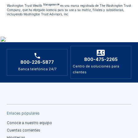
Management®
Washington Trust Wealth
es una marca registrada de The Washington Trust
Company, que ha otorgado licencia para su uso a su matriz, filiales y subsidiarias,
incluyendo Washington Trust Advisors, Inc.
800-475-2265
800-226-5877
Centro de soluciones para
Banca telefónica 24/7
clientes
Enlaces populares
Conoce a nuestro equipo
Cuentas corrientes
Hipotecas