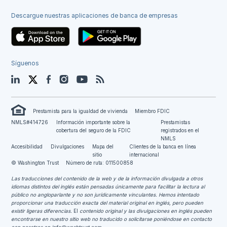
Descargue nuestras aplicaciones de banca de empresas
Síguenos
LinkedIn
Twitter
Facebook
Instagram
YouTube
Blog
Prestamista para la igualdad de vivienda
Miembro FDIC
NMLS#414726
Información importante sobre la
Prestamistas
cobertura del seguro de la FDIC
registrados en el
NMLS
Accesibilidad
Divulgaciones
Mapa del
Clientes de la banca en línea
sitio
internacional
© Washington Trust
Número de ruta: 011500858
Las traducciones del contenido de la web y de la información divulgada a otros
idiomas distintos del inglés están pensadas únicamente para facilitar la lectura al
público no angloparlante y no son jurídicamente vinculantes.
Hemos intentado
proporcionar una traducción exacta del material original en inglés, pero pueden
existir ligeras diferencias.
El
contenido original y las divulgaciones en inglés pueden
encontrarse en nuestro sitio web no traducido o solicitarse poniéndose en contacto
con nosotros en
info@washtrust.com
.