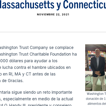
assachusetts y Connectic
NOVIEMBRE 22, 2021
shington Trust Company se complace
shington Trust Charitable Foundation ha
.000 dólares para ayudar a los
e lucha contra el hambre ubicados en
o en RI, MA y CT antes de las
 de Gracias.
ntaria sigue siendo un reto importante
Washington T
donación de 1
, especialmente en medio de la actual
alimentos del
d O. Handy III, presidente y consejero