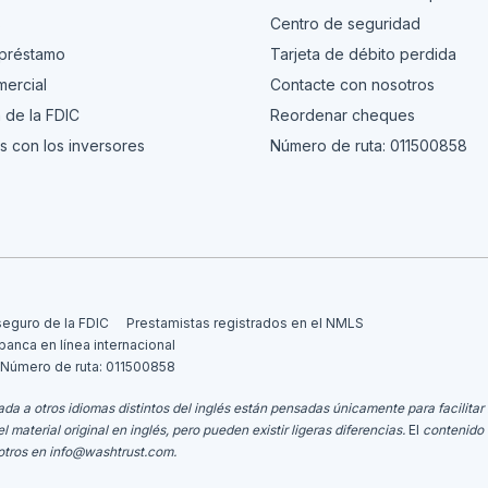
s
Centro de seguridad
 préstamo
Tarjeta de débito perdida
ercial
Contacte con nosotros
 de la FDIC
Reordenar cheques
s con los inversores
Número de ruta: 011500858
seguro de la FDIC
Prestamistas registrados en el NMLS
 banca en línea internacional
Número de ruta: 011500858
da a otros idiomas distintos del inglés están pensadas únicamente para facilitar 
aterial original en inglés, pero pueden existir ligeras diferencias.
El
contenido 
otros en
info@washtrust.com
.