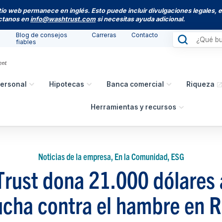
itio web permanece en inglés. Esto puede incluir divulgaciones legales, 
actanos en
info@washtrust.com
si necesitas ayuda adicional.
Blog de consejos
Carreras
Contacto
fiables
ersonal
Hipotecas
Banca comercial
Riqueza
Herramientas y recursos
Noticias de la empresa, En la Comunidad, ESG
rust dona 21.000 dólares
lucha contra el hambre en R