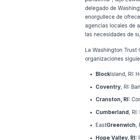
delegado de Washingt
enorgullece de ofrece
agencias locales de a
las necesidades de su
La Washington Trust C
organizaciones siguie
Block
Island, RI: 
Coventry
, RI: B
Cranston, RI:
Com
Cumberland
, RI
East
Greenwich
,
Hope Valley, RI:
R