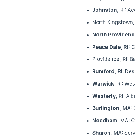
Johnston,
RI: Ac
North Kingstown
,
North Providenc
Peace Dale, RI:
C
Providence
,
RI: B
Rumford,
RI: Des
Warwick
, RI: W
Westerly
, RI: A
Burlington,
MA: B
Needham
, MA: 
Sharon
, MA: Ser