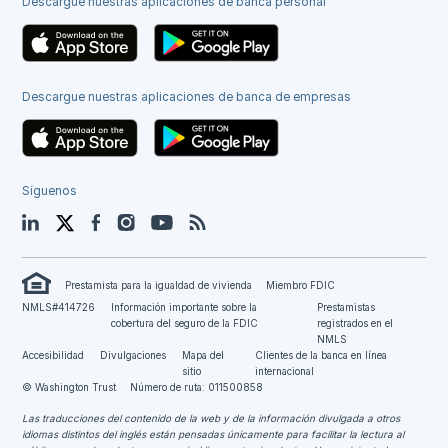
Descargue nuestras aplicaciones de banca personal
Descargue nuestras aplicaciones de banca de empresas
Síguenos
LinkedIn
Twitter
Facebook
Instagram
YouTube
Blog
Prestamista para la igualdad de vivienda
Miembro FDIC
NMLS#414726
Información importante sobre la
Prestamistas
cobertura del seguro de la FDIC
registrados en el
NMLS
Accesibilidad
Divulgaciones
Mapa del
Clientes de la banca en línea
sitio
internacional
© Washington Trust
Número de ruta: 011500858
Las traducciones del contenido de la web y de la información divulgada a otros
idiomas distintos del inglés están pensadas únicamente para facilitar la lectura al