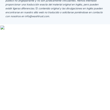
público no angloparlante y no son jurídicamente vinculantes.
Hemos intentado
proporcionar una traducción exacta del material original en inglés, pero pueden
existir ligeras diferencias.
El
contenido original y las divulgaciones en inglés pueden
encontrarse en nuestro sitio web no traducido o solicitarse poniéndose en contacto
con nosotros en
info@washtrust.com
.