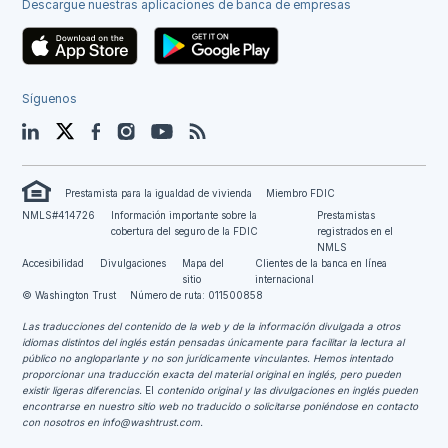
Descargue nuestras aplicaciones de banca de empresas
Síguenos
LinkedIn
Twitter
Facebook
Instagram
YouTube
Blog
Prestamista para la igualdad de vivienda
Miembro FDIC
NMLS#414726
Información importante sobre la
Prestamistas
cobertura del seguro de la FDIC
registrados en el
NMLS
Accesibilidad
Divulgaciones
Mapa del
Clientes de la banca en línea
sitio
internacional
© Washington Trust
Número de ruta: 011500858
Las traducciones del contenido de la web y de la información divulgada a otros
idiomas distintos del inglés están pensadas únicamente para facilitar la lectura al
público no angloparlante y no son jurídicamente vinculantes.
Hemos intentado
proporcionar una traducción exacta del material original en inglés, pero pueden
existir ligeras diferencias.
El
contenido original y las divulgaciones en inglés pueden
encontrarse en nuestro sitio web no traducido o solicitarse poniéndose en contacto
con nosotros en
info@washtrust.com
.