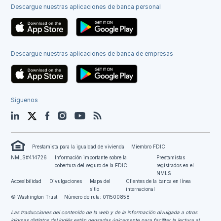
Descargue nuestras aplicaciones de banca personal
Descargue nuestras aplicaciones de banca de empresas
Síguenos
LinkedIn
Twitter
Facebook
Instagram
YouTube
Blog
Prestamista para la igualdad de vivienda
Miembro FDIC
NMLS#414726
Información importante sobre la
Prestamistas
cobertura del seguro de la FDIC
registrados en el
NMLS
Accesibilidad
Divulgaciones
Mapa del
Clientes de la banca en línea
sitio
internacional
© Washington Trust
Número de ruta: 011500858
Las traducciones del contenido de la web y de la información divulgada a otros
idiomas distintos del inglés están pensadas únicamente para facilitar la lectura al