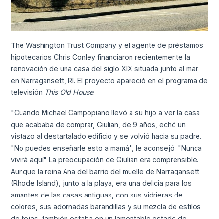
The Washington Trust Company y el agente de préstamos
hipotecarios Chris Conley financiaron recientemente la
renovación de una casa del siglo XIX situada junto al mar
en Narragansett, RI. El proyecto apareció en el programa de
televisión
This Old House
.
"Cuando Michael Campopiano llevó a su hijo a ver la casa
que acababa de comprar, Giulian, de 9 años, echó un
vistazo al destartalado edificio y se volvió hacia su padre.
"No puedes enseñarle esto a mamá", le aconsejó. "Nunca
vivirá aquí" La preocupación de Giulian era comprensible.
Aunque la reina Ana del barrio del muelle de Narragansett
(Rhode Island), junto a la playa, era una delicia para los
amantes de las casas antiguas, con sus vidrieras de
colores, sus adornadas barandillas y su mezcla de estilos
de tejas, también estaba en un lamentable estado de