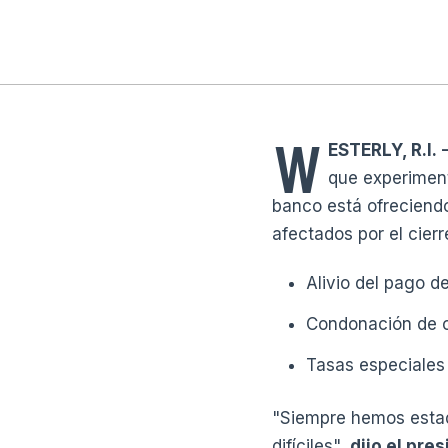
W
ESTERLY, R.I.
-
que experimenta
banco está ofrecien
afectados por el cier
Alivio del pago d
Condonación de c
Tasas especiales 
"Siempre hemos estado
difíciles",
dijo el pre