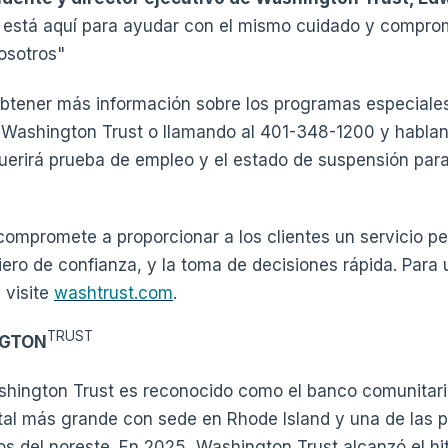
t está aquí para ayudar con el mismo cuidado y compro
osotros"
obtener más información sobre los programas especiales
e Washington Trust o llamando al 401-348-1200 y habla
uerirá prueba de empleo y el estado de suspensión para 
ompromete a proporcionar a los clientes un servicio pe
ero de confianza, y la toma de decisiones rápida. Para
 visite
washtrust.com
.
TRUST
NGTON
hington Trust es reconocido como el banco comunitari
tal más grande con sede en Rhode Island y una de las 
ros del noreste. En 2025, Washington Trust alcanzó el h