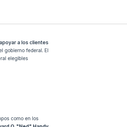
poyar a los clientes
l gobierno federal. El
ral elegibles
empos como en los
dward O. "Ned" Handy