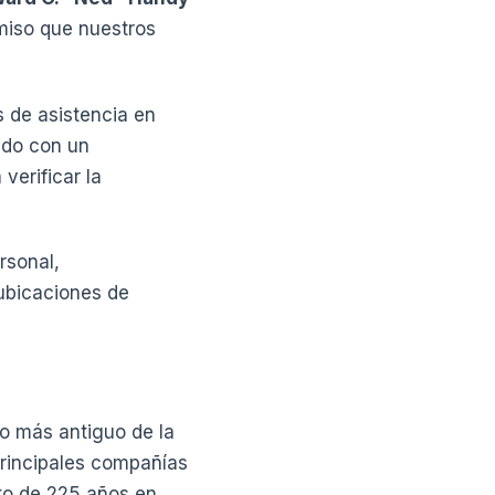
miso que nuestros
 de asistencia en
ndo con un
verificar la
rsonal,
 ubicaciones de
o más antiguo de la
principales compañías
ito de 225 años en