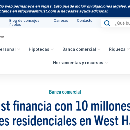
itio web permanece en inglés. Esto puede incluir divulgaciones legales, 
actanos en
info@washtrust.com
si necesitas ayuda adicional.
Blog de consejos
Carreras
Contacto
fiables
ersonal
Hipotecas
Banca comercial
Riqueza
Herramientas y recursos
Banca comercial
t financia con 10 millone
es residenciales en West H