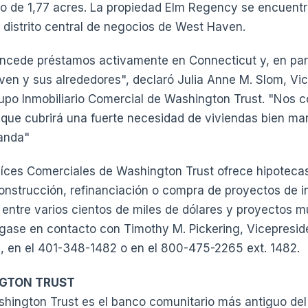
no de 1,77 acres. La propiedad Elm Regency se encuen
l distrito central de negocios de West Haven.
ncede préstamos activamente en Connecticut y, en parti
n y sus alrededores", declaró Julia Anne M. Slom, Vic
rupo Inmobiliario Comercial de Washington Trust. "Nos 
 que cubrirá una fuerte necesidad de viviendas bien ma
anda"
aíces Comerciales de Washington Trust ofrece hipotecas
onstrucción, refinanciación o compra de proyectos de in
 entre varios cientos de miles de dólares y proyectos mu
gase en contacto con Timothy M. Pickering, Vicepresid
l, en el 401-348-1482 o en el 800-475-2265 ext. 1482.
GTON TRUST
hington Trust es el banco comunitario más antiguo del 