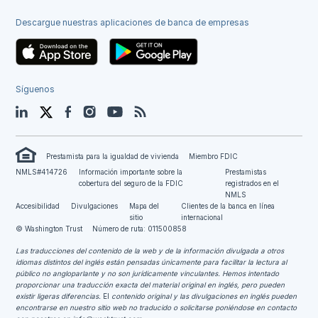
Descargue nuestras aplicaciones de banca de empresas
Síguenos
LinkedIn
Twitter
Facebook
Instagram
YouTube
Blog
Prestamista para la igualdad de vivienda
Miembro FDIC
NMLS#414726
Información importante sobre la
Prestamistas
cobertura del seguro de la FDIC
registrados en el
NMLS
Accesibilidad
Divulgaciones
Mapa del
Clientes de la banca en línea
sitio
internacional
© Washington Trust
Número de ruta: 011500858
Las traducciones del contenido de la web y de la información divulgada a otros
idiomas distintos del inglés están pensadas únicamente para facilitar la lectura al
público no angloparlante y no son jurídicamente vinculantes.
Hemos intentado
proporcionar una traducción exacta del material original en inglés, pero pueden
existir ligeras diferencias.
El
contenido original y las divulgaciones en inglés pueden
encontrarse en nuestro sitio web no traducido o solicitarse poniéndose en contacto