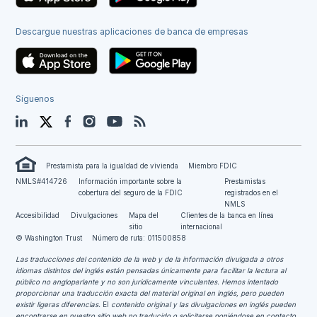
Descargue nuestras aplicaciones de banca de empresas
Síguenos
LinkedIn
Twitter
Facebook
Instagram
YouTube
Blog
Prestamista para la igualdad de vivienda
Miembro FDIC
NMLS#414726
Información importante sobre la
Prestamistas
cobertura del seguro de la FDIC
registrados en el
NMLS
Accesibilidad
Divulgaciones
Mapa del
Clientes de la banca en línea
sitio
internacional
© Washington Trust
Número de ruta: 011500858
Las traducciones del contenido de la web y de la información divulgada a otros
idiomas distintos del inglés están pensadas únicamente para facilitar la lectura al
público no angloparlante y no son jurídicamente vinculantes.
Hemos intentado
proporcionar una traducción exacta del material original en inglés, pero pueden
existir ligeras diferencias.
El
contenido original y las divulgaciones en inglés pueden
encontrarse en nuestro sitio web no traducido o solicitarse poniéndose en contacto