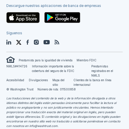
Descargue nuestras aplicaciones de banca de empresas
Síguenos
LinkedIn
Twitter
Facebook
Instagram
YouTube
Blog
Prestamista para la igualdad de vivienda
Miembro FDIC
NMLS#414726
Información importante sobre la
Prestamistas
cobertura del seguro de la FDIC
registrados en el
NMLS
Accesibilidad
Divulgaciones
Mapa del
Clientes de la banca en línea
sitio
internacional
© Washington Trust
Número de ruta: 011500858
Las traducciones del contenido de la web y de la información divulgada a otros
idiomas distintos del inglés están pensadas únicamente para facilitar la lectura al
público no angloparlante y no son jurídicamente vinculantes.
Hemos intentado
proporcionar una traducción exacta del material original en inglés, pero pueden
existir ligeras diferencias.
El
contenido original y las divulgaciones en inglés pueden
encontrarse en nuestro sitio web no traducido o solicitarse poniéndose en contacto
con nosotros en
info@washtrust.com
.