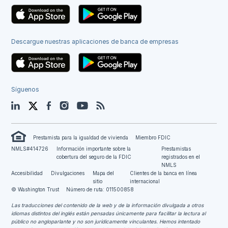
Descargue nuestras aplicaciones de banca de empresas
Síguenos
LinkedIn
Twitter
Facebook
Instagram
YouTube
Blog
Prestamista para la igualdad de vivienda
Miembro FDIC
NMLS#414726
Información importante sobre la
Prestamistas
cobertura del seguro de la FDIC
registrados en el
NMLS
Accesibilidad
Divulgaciones
Mapa del
Clientes de la banca en línea
sitio
internacional
© Washington Trust
Número de ruta: 011500858
Las traducciones del contenido de la web y de la información divulgada a otros
idiomas distintos del inglés están pensadas únicamente para facilitar la lectura al
público no angloparlante y no son jurídicamente vinculantes.
Hemos intentado