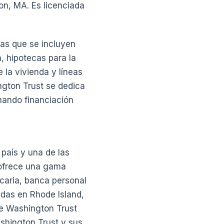
on, MA. Es licenciada
las que se incluyen
a, hipotecas para la
 la vivienda y líneas
ngton Trust se dedica
onando financiación
país y una de las
 ofrece una gama
caria, banca personal
adas en Rhode Island,
de Washington Trust
hington Trust y sus