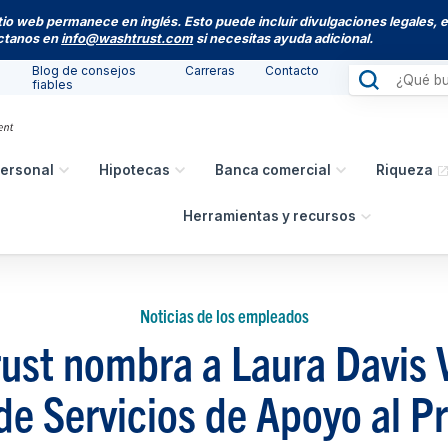
itio web permanece en inglés. Esto puede incluir divulgaciones legales, 
actanos en
info@washtrust.com
si necesitas ayuda adicional.
Blog de consejos
Carreras
Contacto
fiables
ersonal
Hipotecas
Banca comercial
Riqueza
Herramientas y recursos
Noticias de los empleados
ust nombra a Laura Davis 
de Servicios de Apoyo al 