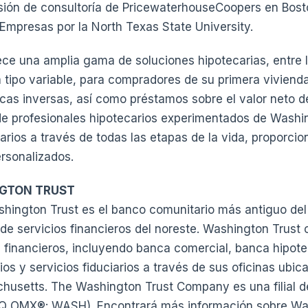
isión de consultoría de PricewaterhouseCoopers en Bost
Empresas por la North Texas State University.
ce una amplia gama de soluciones hipotecarias, entre 
 a tipo variable, para compradores de su primera viviend
cas inversas, así como préstamos sobre el valor neto de
 de profesionales hipotecarios experimentados de Washi
tarios a través de todas las etapas de la vida, proporci
ersonalizados.
GTON TRUST
hington Trust es el banco comunitario más antiguo del 
de servicios financieros del noreste. Washington Trust
 financieros, incluyendo banca comercial, banca hipote
os y servicios fiduciarios a través de sus oficinas ubic
husetts. The Washington Trust Company es una filial 
Q OMX®: WASH). Encontrará más información sobre Was