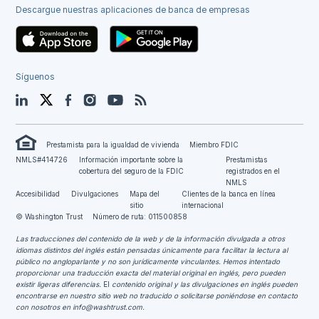
Descargue nuestras aplicaciones de banca de empresas
Síguenos
LinkedIn
Twitter
Facebook
Instagram
YouTube
Blog
Prestamista para la igualdad de vivienda
Miembro FDIC
NMLS#414726
Información importante sobre la
Prestamistas
cobertura del seguro de la FDIC
registrados en el
NMLS
Accesibilidad
Divulgaciones
Mapa del
Clientes de la banca en línea
sitio
internacional
© Washington Trust
Número de ruta: 011500858
Las traducciones del contenido de la web y de la información divulgada a otros
idiomas distintos del inglés están pensadas únicamente para facilitar la lectura al
público no angloparlante y no son jurídicamente vinculantes.
Hemos intentado
proporcionar una traducción exacta del material original en inglés, pero pueden
existir ligeras diferencias.
El
contenido original y las divulgaciones en inglés pueden
encontrarse en nuestro sitio web no traducido o solicitarse poniéndose en contacto
con nosotros en
info@washtrust.com
.