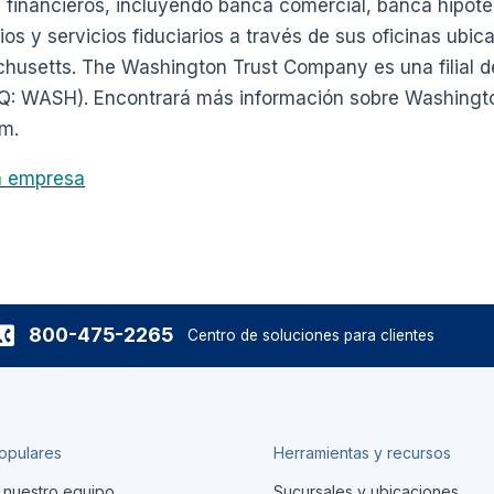
 financieros, incluyendo banca comercial, banca hipote
os y servicios fiduciarios a través de sus oficinas ubic
husetts. The Washington Trust Company es una filial 
Q: WASH). Encontrará más información sobre Washington 
m.
la empresa
800-475-2265
Centro de soluciones para clientes
opulares
Herramientas y recursos
 nuestro equipo
Sucursales y ubicaciones