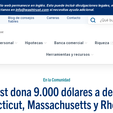
itio web permanece en inglés. Esto puede incluir divulgaciones legales, 
actanos en
info@washtrust.com
si necesitas ayuda adicional.
Blog de consejos
Carreras
Contacto
fiables
ersonal
Hipotecas
Banca comercial
Riqueza
Herramientas y recursos
En la Comunidad
st dona 9.000 dólares a de
ticut, Massachusetts y Rh