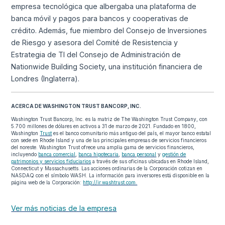
empresa tecnológica que albergaba una plataforma de
banca móvil y pagos para bancos y cooperativas de
crédito. Además, fue miembro del Consejo de Inversiones
de Riesgo y asesora del Comité de Resistencia y
Estrategia de TI del Consejo de Administración de
Nationwide Building Society, una institución financiera de
Londres (Inglaterra).
ACERCA DE WASHINGTON TRUST BANCORP, INC.
Washington Trust Bancorp, Inc. es la matriz de The Washington Trust Company, con
5.700 millones de dólares en activos a 31 de marzo de 2021. Fundado en 1800,
Washington
Trust
es el banco comunitario más antiguo del país, el mayor banco estatal
con sede en Rhode Island y una de las principales empresas de servicios financieros
del noreste. Washington Trust ofrece una amplia gama de servicios financieros,
incluyendo
banca comercial
,
banca hipotecaria
,
banca personal
y
gestión de
patrimonios y servicios fiduciarios
a través de sus oficinas ubicadas en Rhode Island,
Connecticut y Massachusetts. Las acciones ordinarias de la Corporación cotizan en
NASDAQ con el símbolo WASH. La información para inversores está disponible en la
página web de la Corporación:
http://ir.washtrust.com.
Ver más noticias de la empresa