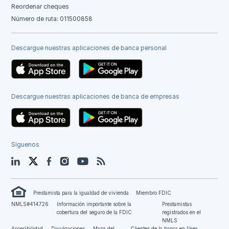
Reordenar cheques
Número de ruta: 011500858
Descargue nuestras aplicaciones de banca personal
Descargue nuestras aplicaciones de banca de empresas
Síguenos
LinkedIn
Twitter
Facebook
Instagram
YouTube
Blog
Prestamista para la igualdad de vivienda
Miembro FDIC
NMLS#414726
Información importante sobre la
Prestamistas
cobertura del seguro de la FDIC
registrados en el
NMLS
Accesibilidad
Divulgaciones
Mapa del
Clientes de la banca en línea