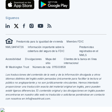
Síguenos
LinkedIn
Twitter
Facebook
Instagram
YouTube
Blog
Prestamista para la igualdad de vivienda
Miembro FDIC
NMLS#414726
Información importante sobre la
Prestamistas
cobertura del seguro de la FDIC
registrados en el
NMLS
Accesibilidad
Divulgaciones
Mapa del
Clientes de la banca en línea
sitio
internacional
© Washington Trust
Número de ruta: 011500858
Las traducciones del contenido de la web y de la información divulgada a otros
idiomas distintos del inglés están pensadas únicamente para facilitar la lectura al
público no angloparlante y no son jurídicamente vinculantes.
Hemos intentado
proporcionar una traducción exacta del material original en inglés, pero pueden
existir ligeras diferencias.
El
contenido original y las divulgaciones en inglés pueden
encontrarse en nuestro sitio web no traducido o solicitarse poniéndose en contacto
con nosotros en
info@washtrust.com
.