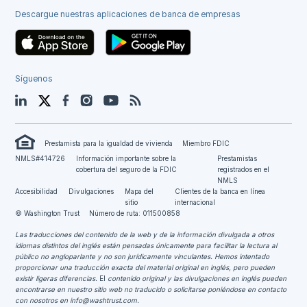
Descargue nuestras aplicaciones de banca de empresas
Síguenos
LinkedIn
Twitter
Facebook
Instagram
YouTube
Blog
Prestamista para la igualdad de vivienda
Miembro FDIC
NMLS#414726
Información importante sobre la
Prestamistas
cobertura del seguro de la FDIC
registrados en el
NMLS
Accesibilidad
Divulgaciones
Mapa del
Clientes de la banca en línea
sitio
internacional
© Washington Trust
Número de ruta: 011500858
Las traducciones del contenido de la web y de la información divulgada a otros
idiomas distintos del inglés están pensadas únicamente para facilitar la lectura al
público no angloparlante y no son jurídicamente vinculantes.
Hemos intentado
proporcionar una traducción exacta del material original en inglés, pero pueden
existir ligeras diferencias.
El
contenido original y las divulgaciones en inglés pueden
encontrarse en nuestro sitio web no traducido o solicitarse poniéndose en contacto
con nosotros en
info@washtrust.com
.