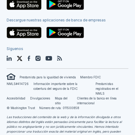
Descargue nuestras aplicaciones de banca de empresas
Síguenos
LinkedIn
Twitter
Facebook
Instagram
YouTube
Blog
Prestamista para la igualdad de vivienda
Miembro FDIC
NMLS#414726
Información importante sobre la
Prestamistas
cobertura del seguro de la FDIC
registrados en el
NMLS
Accesibilidad
Divulgaciones
Mapa del
Clientes de la banca en línea
sitio
internacional
© Washington Trust
Número de ruta: 011500858
Las traducciones del contenido de la web y de la información divulgada a otros
idiomas distintos del inglés están pensadas únicamente para facilitar la lectura al
público no angloparlante y no son jurídicamente vinculantes.
Hemos intentado
proporcionar una traducción exacta del material original en inglés, pero pueden