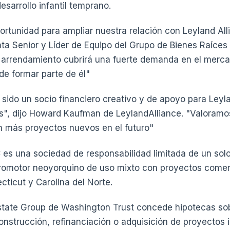
desarrollo infantil temprano.
ortunidad para ampliar nuestra relación con Leyland Alli
ta Senior y Líder de Equipo del Grupo de Bienes Raíce
l arrendamiento cubrirá una fuerte demanda en el mer
e formar parte de él"
sido un socio financiero creativo y de apoyo para Leyl
s", dijo Howard Kaufman de LeylandAlliance. "Valoramos
n más proyectos nuevos en el futuro"
 es una sociedad de responsabilidad limitada de un solo
promotor neoyorquino de uso mixto con proyectos comerc
ticut y Carolina del Norte.
state Group de Washington Trust concede hipotecas so
onstrucción, refinanciación o adquisición de proyectos i