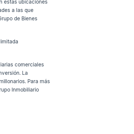
n estas ubicaciones
ades a las que
 Grupo de Bienes
limitada
iarias comerciales
nversión. La
millonarios. Para más
upo Inmobiliario