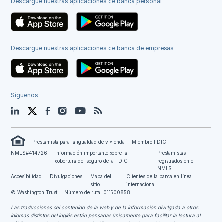
Descargue nuestras aplicaciones de banca personal
Descargue nuestras aplicaciones de banca de empresas
Síguenos
LinkedIn
Twitter
Facebook
Instagram
YouTube
Blog
Prestamista para la igualdad de vivienda
Miembro FDIC
NMLS#414726
Información importante sobre la
Prestamistas
cobertura del seguro de la FDIC
registrados en el
NMLS
Accesibilidad
Divulgaciones
Mapa del
Clientes de la banca en línea
sitio
internacional
© Washington Trust
Número de ruta: 011500858
Las traducciones del contenido de la web y de la información divulgada a otros
idiomas distintos del inglés están pensadas únicamente para facilitar la lectura al