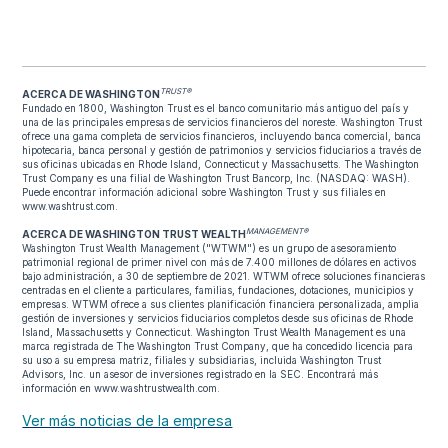
TRUST®
ACERCA DE WASHINGTON
Fundado en 1800, Washington Trust es el banco comunitario más antiguo del país y
una de las principales empresas de servicios financieros del noreste. Washington Trust
ofrece una gama completa de servicios financieros, incluyendo banca comercial, banca
hipotecaria, banca personal y gestión de patrimonios y servicios fiduciarios a través de
sus oficinas ubicadas en Rhode Island, Connecticut y Massachusetts. The Washington
Trust Company es una filial de Washington Trust Bancorp, Inc. (NASDAQ: WASH).
Puede encontrar información adicional sobre Washington Trust y sus filiales en
www.washtrust.com.
MANAGEMENT®
ACERCA DE WASHINGTON TRUST WEALTH
Washington Trust Wealth Management ("WTWM") es un grupo de asesoramiento
patrimonial regional de primer nivel con más de 7.400 millones de dólares en activos
bajo administración, a 30 de septiembre de 2021. WTWM ofrece soluciones financieras
centradas en el cliente a particulares, familias, fundaciones, dotaciones, municipios y
empresas. WTWM ofrece a sus clientes planificación financiera personalizada, amplia
gestión de inversiones y servicios fiduciarios completos desde sus oficinas de Rhode
Island, Massachusetts y Connecticut. Washington Trust Wealth Management es una
marca registrada de The Washington Trust Company, que ha concedido licencia para
su uso a su empresa matriz, filiales y subsidiarias, incluida Washington Trust
Advisors, Inc. un asesor de inversiones registrado en la SEC. Encontrará más
información en www.washtrustwealth.com.
Ver más noticias de la empresa