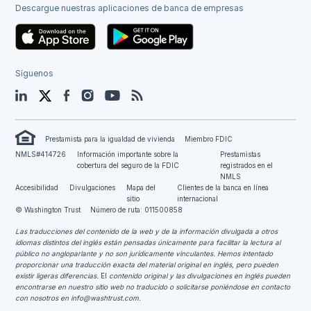
Descargue nuestras aplicaciones de banca de empresas
Síguenos
LinkedIn
Twitter
Facebook
Instagram
YouTube
Blog
Prestamista para la igualdad de vivienda
Miembro FDIC
NMLS#414726
Información importante sobre la
Prestamistas
cobertura del seguro de la FDIC
registrados en el
NMLS
Accesibilidad
Divulgaciones
Mapa del
Clientes de la banca en línea
sitio
internacional
© Washington Trust
Número de ruta: 011500858
Las traducciones del contenido de la web y de la información divulgada a otros
idiomas distintos del inglés están pensadas únicamente para facilitar la lectura al
público no angloparlante y no son jurídicamente vinculantes.
Hemos intentado
proporcionar una traducción exacta del material original en inglés, pero pueden
existir ligeras diferencias.
El
contenido original y las divulgaciones en inglés pueden
encontrarse en nuestro sitio web no traducido o solicitarse poniéndose en contacto
con nosotros en
info@washtrust.com
.