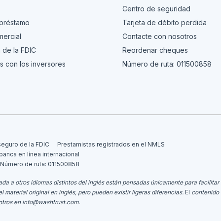
s
Centro de seguridad
 préstamo
Tarjeta de débito perdida
ercial
Contacte con nosotros
 de la FDIC
Reordenar cheques
s con los inversores
Número de ruta: 011500858
seguro de la FDIC
Prestamistas registrados en el NMLS
 banca en línea internacional
Número de ruta: 011500858
da a otros idiomas distintos del inglés están pensadas únicamente para facilitar 
aterial original en inglés, pero pueden existir ligeras diferencias.
El
contenido 
otros en
info@washtrust.com
.