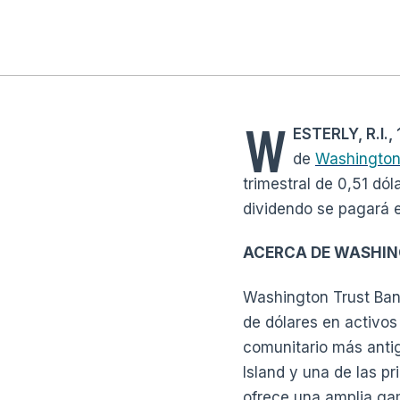
W
ESTERLY, R.I.
de
Washington 
trimestral de 0,51 dól
dividendo se pagará e
ACERCA DE WASHIN
Washington Trust Banc
de dólares en activo
comunitario más anti
Island y una de las p
ofrece una amplia ga