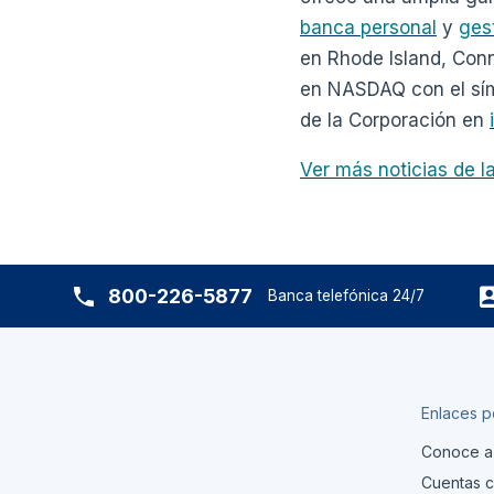
banca personal
y
gest
en Rhode Island, Conn
en NASDAQ con el símb
de la Corporación en
Ver más noticias de 
800-226-5877
Banca telefónica 24/7
Enlaces p
Conoce a
Cuentas c