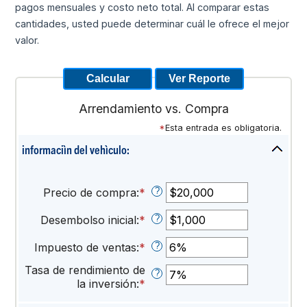
pagos mensuales y costo neto total. Al comparar estas
cantidades, usted puede determinar cuál le ofrece el mejor
valor.
Arrendamiento vs. Compra
*
Esta entrada es obligatoria.
informaciìn del vehìculo:
Haga
clic
o
?
Precio de compra
:
*
Ingrese
la
un
barra
?
Desembolso inicial
:
*
monto
Ingrese
espaciad
entre
un
para
?
Impuesto de ventas
:
*
$1,000
monto
Ingrese
mostrar
y
entre
un
las
Tasa de rendimiento de
?
$10,000,000
$0
monto
entradas
la inversión
:
*
Ingrese
y
entre
un
$1,000,000
0%