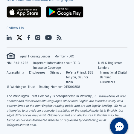
Follow Us
LinkedIn
Twitter
Facebook
Instagram
YouTube
Blog
Equal Housing Lender
Member FDIC
NMLS#414726
Important Information about FDIC
NMLS Registered
Insurance Coverage
Lenders
Accessibility
Disclosures
Sitemap
Refer a Friend, $25
International Digital
for you, $25 for
Banking
them.
Customers
© Washington Trust
Routing Number: 011500858
The Washington Trust Company is headquartered in Westerly, RI
. Translations of web
content and disclosures into languages other than English are intended solely as a
convenience to the non-English-reading public and are not legally binding. We have
attempted to provide an accurate translation of the original material in English, but
slight differences may exist. Original content and disclosures in English may be
found on our non-translated website or requested by contacting us at
info@washtrust.com
.