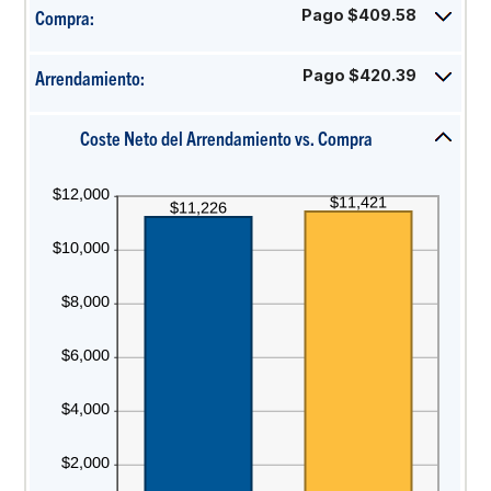
monto
y
Compra:
Pago $409.58
entre
Haga
30%
0%
clic
y
Arrendamiento:
Pago $420.39
o
20%
Haga
la
clic
barra
Coste Neto del Arrendamiento vs. Compra
o
espaciadora
Haga
la
para
clic
barra
ocultar
u
espaciadora
las
oprima
para
entradas.
la
ocultar
barra
las
espaciadora
entradas.
para
mostrar
el
gráfico