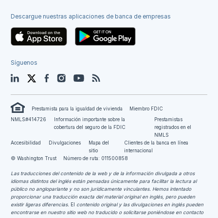
Descargue nuestras aplicaciones de banca de empresas
Síguenos
LinkedIn
Twitter
Facebook
Instagram
YouTube
Blog
Prestamista para la igualdad de vivienda
Miembro FDIC
NMLS#414726
Información importante sobre la
Prestamistas
cobertura del seguro de la FDIC
registrados en el
NMLS
Accesibilidad
Divulgaciones
Mapa del
Clientes de la banca en línea
sitio
internacional
© Washington Trust
Número de ruta: 011500858
Las traducciones del contenido de la web y de la información divulgada a otros
idiomas distintos del inglés están pensadas únicamente para facilitar la lectura al
público no angloparlante y no son jurídicamente vinculantes.
Hemos intentado
proporcionar una traducción exacta del material original en inglés, pero pueden
existir ligeras diferencias.
El
contenido original y las divulgaciones en inglés pueden
encontrarse en nuestro sitio web no traducido o solicitarse poniéndose en contacto