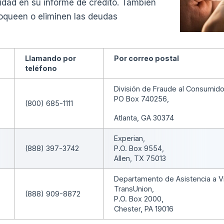
idad en su informe de crédito. También
loqueen o eliminen las deudas
Llamando por
Por correo postal
teléfono
División de Fraude al Consumido
PO Box 740256,
(800) 685-1111
Atlanta, GA 30374
Experian,
(888) 397-3742
P.O. Box 9554,
Allen, TX 75013
Departamento de Asistencia a V
TransUnion,
(888) 909-8872
P.O. Box 2000,
Chester, PA 19016