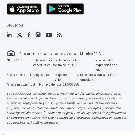
Síguenos
LinkedIn
Twitter
Facebook
Instagram
YouTube
Blog
Prestamista para la igualdad de vivienda
Miembro FDIC
NMLS#414726
Información importante sobre la
Prestamistas
cobertura del seguro de la FDIC
registrados en el
NMLS
Accesibilidad
Divulgaciones
Mapa del
Clientes de la banca en línea
sitio
internacional
© Washington Trust
Número de ruta: 011500858
Las traducciones del contenido de la web y de la información divulgada a otros
idiomas distintos del inglés están pensadas únicamente para facilitar la lectura al
público no angloparlante y no son jurídicamente vinculantes.
Hemos intentado
proporcionar una traducción exacta del material original en inglés, pero pueden
existir ligeras diferencias.
El
contenido original y las divulgaciones en inglés pueden
encontrarse en nuestro sitio web no traducido o solicitarse poniéndose en contacto
con nosotros en
info@washtrust.com
.