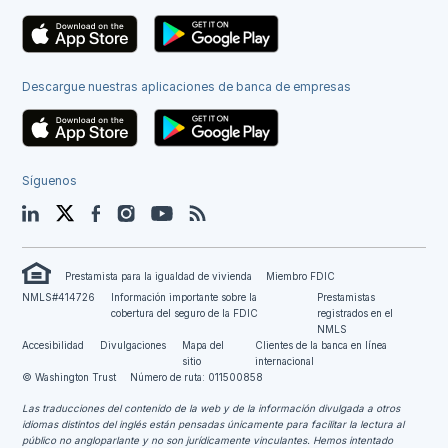
Descargue nuestras aplicaciones de banca de empresas
Síguenos
LinkedIn
Twitter
Facebook
Instagram
YouTube
Blog
Prestamista para la igualdad de vivienda
Miembro FDIC
NMLS#414726
Información importante sobre la
Prestamistas
cobertura del seguro de la FDIC
registrados en el
NMLS
Accesibilidad
Divulgaciones
Mapa del
Clientes de la banca en línea
sitio
internacional
© Washington Trust
Número de ruta: 011500858
Las traducciones del contenido de la web y de la información divulgada a otros
idiomas distintos del inglés están pensadas únicamente para facilitar la lectura al
público no angloparlante y no son jurídicamente vinculantes.
Hemos intentado