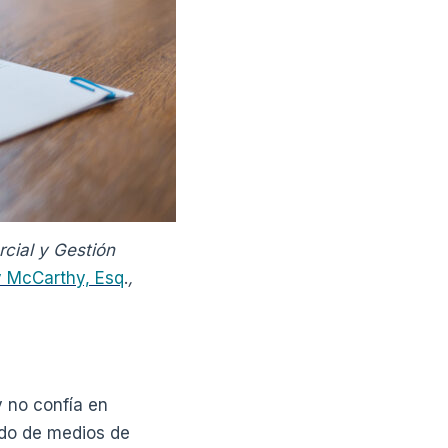
cial y Gestión
y McCarthy, Esq
.
,
y no confía en
ado de medios de