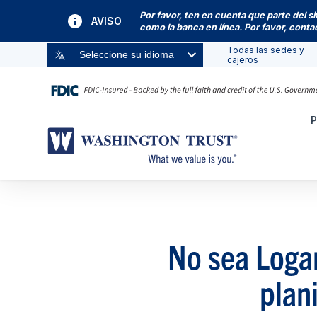
Por favor, ten en cuenta que parte del s
AVISO
como la banca en línea. Por favor, cont
Todas las sedes y
Seleccione su idioma
cajeros
P
No sea Loga
plan