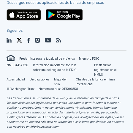
Descargue nuestras aplicaciones de banca de empresas
Síguenos
LinkedIn
Twitter
Facebook
Instagram
YouTube
Blog
Prestamista para la igualdad de vivienda
Miembro FDIC
NMLS#414726
Información importante sobre la
Prestamistas
cobertura del seguro de la FDIC
registrados en el
NMLS
Accesibilidad
Divulgaciones
Mapa del
Clientes de la banca en línea
sitio
internacional
© Washington Trust
Número de ruta: 011500858
Las traducciones del contenido de la web y de la información divulgada a otros
idiomas distintos del inglés están pensadas únicamente para facilitar la lectura al
público no angloparlante y no son jurídicamente vinculantes.
Hemos intentado
proporcionar una traducción exacta del material original en inglés, pero pueden
existir ligeras diferencias.
El
contenido original y las divulgaciones en inglés pueden
encontrarse en nuestro sitio web no traducido o solicitarse poniéndose en contacto
con nosotros en
info@washtrust.com
.