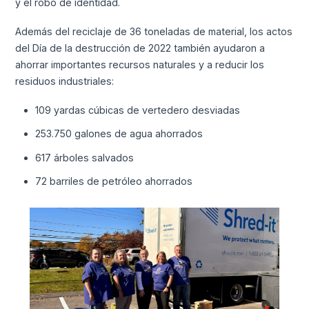
y el robo de identidad.
Además del reciclaje de 36 toneladas de material, los actos
del Día de la destrucción de 2022 también ayudaron a
ahorrar importantes recursos naturales y a reducir los
residuos industriales:
109 yardas cúbicas de vertedero desviadas
253.750 galones de agua ahorrados
617 árboles salvados
72 barriles de petróleo ahorrados
Click
Displaying
End
to
slide
of
skip
slider
1
slider
carousel
of
carousel
7