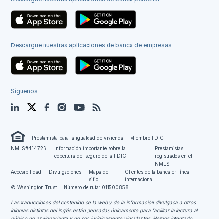
Descargue nuestras aplicaciones de banca de empresas
Síguenos
LinkedIn
Twitter
Facebook
Instagram
YouTube
Blog
Prestamista para la igualdad de vivienda
Miembro FDIC
NMLS#414726
Información importante sobre la
Prestamistas
cobertura del seguro de la FDIC
registrados en el
NMLS
Accesibilidad
Divulgaciones
Mapa del
Clientes de la banca en línea
sitio
internacional
© Washington Trust
Número de ruta: 011500858
Las traducciones del contenido de la web y de la información divulgada a otros
idiomas distintos del inglés están pensadas únicamente para facilitar la lectura al
público no angloparlante y no son jurídicamente vinculantes.
Hemos intentado